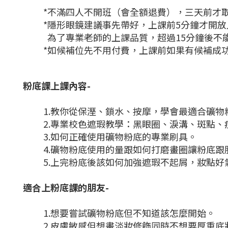
*不滿四人不開班（會全額退費），三天前才
*隱形眼鏡建議事先帶好，上課前5分鐘才開放
為了專業老師的上課品質，超過15分鐘後不
*如候補位先不用付費，上課前如果有候補成
粉底課上課內容-
1.教你從保溼、鎖水、按摩，學會最適合礦物
2.專業校色遮瑕教學：黑眼圈、淚溝、斑點
3.如何正確使用礦物粉底的專業刷具。
4.礦物粉底使用的量跟如何打磨畫圈讓粉底
5.上完粉底後該如何加強遮瑕不起屑，
妝點
好
適合上粉底課的朋友-
1.想要嘗試礦物粉底但不知道該怎麼開始。
2.皮膚敏感但想畫淡妝修飾同時不想要厚重底