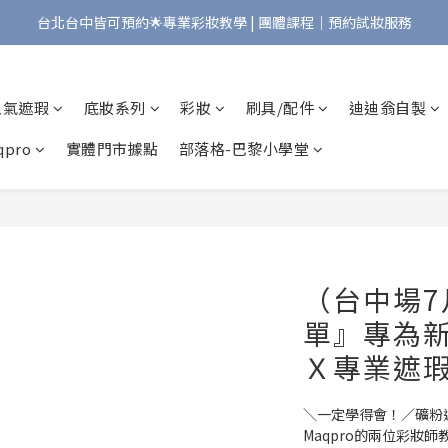
台北台中皆可預約🌟專業彩妝教學 | 團體課程｜預約試妝服務
Bonjour!歡迎來到Maqpro | 全店2000免運🇫🇷
Bonjour!歡迎來到Maqpro | 全店2000免運🇫🇷
人氣遮瑕
底妝系列
彩妝
刷具/配件
迪迪翁自製
pro
實體門市據點
部落格-巴黎小學堂
（台中場
單』專為
Ｘ專業遮
＼一定學得會！／礦粉
Maqpro的兩位彩妝