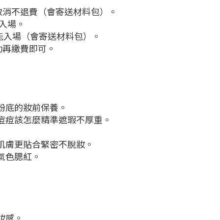
取消不退費（會寄送材料包）。
入場。
能入場（會寄送材料包）。
功再繳費即可。
粉底的妝前保養。
、痘痘該怎麼精準遮瑕不厚重。
跟肌膚更貼合緊密不脫妝。
氣色腮紅。
妝感。