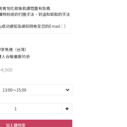
地害怕化妝後肌膚悶重有負擔
礦物粉底的打圈手法、到溫和卸妝的手法
成功通知及課前問卷至您的Email：）
0即享免運（台灣）
人合報優惠95折
4,500
加入購物車