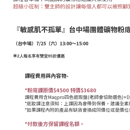
超級小班制：
雙主師的設計讓每個人都可以被照顧
『敏感肌不孤單』台中場團體礦物粉
（台中場）7/25（六）13:00～15:00
🌟2人報名享有雙堂95折優惠
課程費用與內容物-
*粉底課原價$4500 特價$3680
課程費用含Maqpro四色遮瑕盤(老師會協助選色)+Didi
*底妝課注意須知：上課因為會帶到保養，建議全素
*如果課程內附的產品有缺貨會換成同價位或是價位
*付款後方保留課程名額。