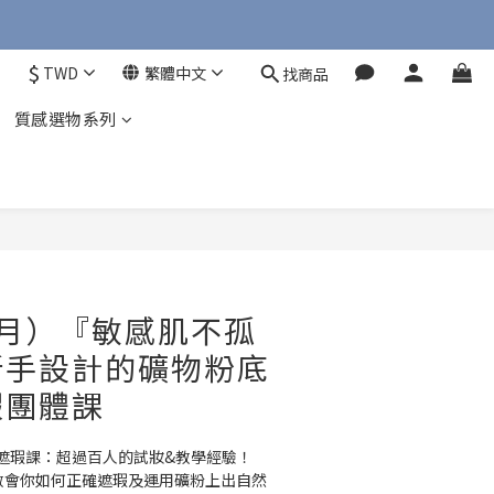
$
TWD
繁體中文
找商品
質感選物系列
7月）『敏感肌不孤
新手設計的礦物粉底
瑕團體課
遮瑕課：超過百人的試妝&教學經驗！
師教會你如何正確遮瑕及運用礦粉上出自然