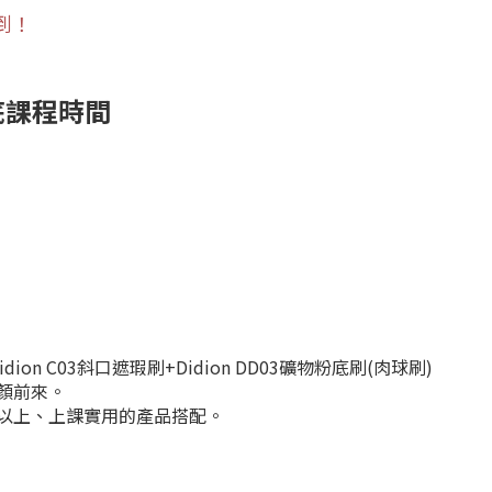
到！
底課程時間
on C03斜口遮瑕刷+Didion DD03礦物粉底刷(肉球刷)
顏前來。
以上、上課實用的產品搭配。