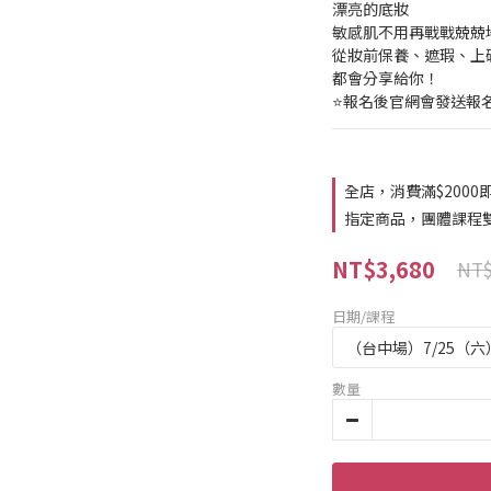
漂亮的底妝
敏感肌不用再戰戰兢兢
從妝前保養、遮瑕、上
都會分享給你！
⭐報名後官網會發送報名
全店，消費滿$200
指定商品，團體課程雙
NT$3,680
NT$
日期/課程
數量