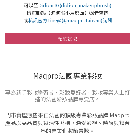
可以至
Didion IG(didion_makeupbrush)
精選動態【迪迪翁小月曆📅】觀看查詢
或
私訊官方Line@(@maqprotaiwan)詢問
預約試妝
Maqpro法國專業彩妝
專為新手彩妝學習者、彩妝愛好者、彩妝專業人士打
造的法國彩妝品牌專賣店。
門市實體販售來自法國的頂級專業彩妝品牌 Maqpro
產品以高品質與靈活性著稱，深受影視、時尚與舞台
界的專業化妝師青睞。