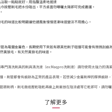
品沾取一點點就好，用指腹溫柔地搓揉
毛巾按壓刷毛把水份吸出，平方桌面勿曝曬太陽即可完成養護。
。
物毛的味道比較明顯讓他通風後慢慢逐漸味道變淡不用擔心。
筆管為電鍍金屬色，長期使用下來如有跟其他刷子碰撞可能會有微微刮痕
2為天然黃狼毛，有天然黃狼毛的味道。
與專門清洗刷具的刷具清洗液（ex:Maqpro洗刷液）請勿使用太強力
撞，刷管都會有痕跡為正常的產品表現。
若想減少金屬刷桿的摩擦痕跡，
刷管跟刷柄，刷毛徹底壓乾吸乾再套上刷套放在陰涼處等它乾即可，請勿曬
了解更多