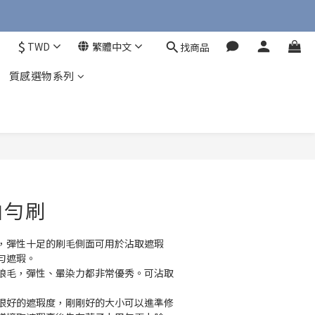
$
TWD
繁體中文
找商品
質感選物系列
拍勻刷
，彈性十足的刷毛側面可用於沾取遮瑕
勻遮瑕。
狼毛，彈性、暈染力都非常優秀。可沾取
很好的遮瑕度，剛剛好的大小可以進準修