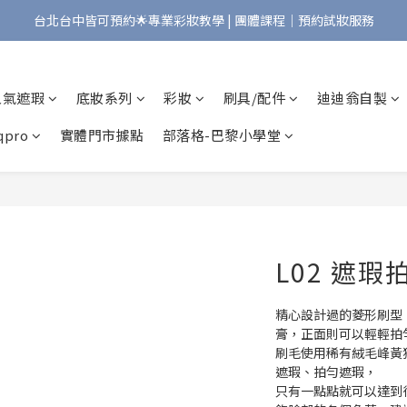
台北台中皆可預約🌟專業彩妝教學 | 團體課程｜預約試妝服務
Bonjour!歡迎來到Maqpro | 全店2000免運🇫🇷
Bonjour!歡迎來到Maqpro | 全店2000免運🇫🇷
人氣遮瑕
底妝系列
彩妝
刷具/配件
迪迪翁自製
pro
實體門市據點
部落格-巴黎小學堂
L02 遮瑕
精心設計過的菱形刷型
膏，正面則可以輕輕拍
刷毛使用稀有絨毛峰黃
遮瑕、拍勻遮瑕，
只有一點點就可以達到