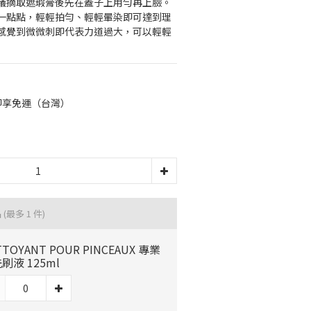
議摘取遮瑕膏後先在蓋子上用勻再上臉。
一點點，輕輕拍勻、輕輕暈染即可達到理
感覺到微微刺即代表力道過大，可以輕輕
0即享免運（台灣）
品
(最多 1 件)
TTOYANT POUR PINCEAUX 專業
刷液 125ml