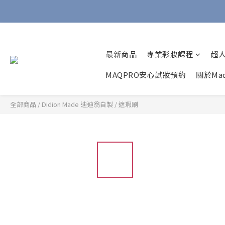
最新商品
專業彩妝課程
超
MAQPRO安心試妝預約
關於Maq
全部商品
/
Didion Made 迪迪翁自製
/
遮瑕刷