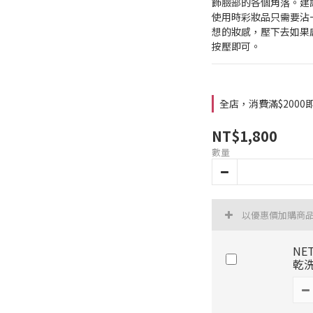
飾臉部的各個角落。建
使用時彩妝品只需要沾
想的妝感，壓下去如果
按壓即可。
全店，消費滿$200
NT$1,800
數量
以優惠價加購商
NE
乾洗