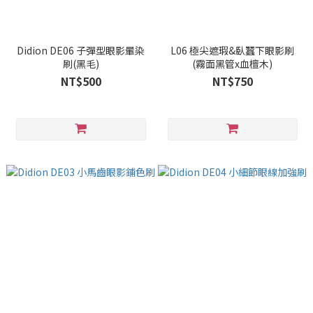
Didion DE06 子彈型眼影暈染
L06 極尖遮瑕&臥蠶下眼影刷
刷(黑毛)
(霧面黑管x血檀木)
NT$500
NT$750