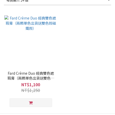
每頁顯示 24 個
Fard Crème Duo 經典雙色遮
瑕膏（兩顆單色出貨送雙色殼
磁鐵殼）
NT$1,100
NT$1,250