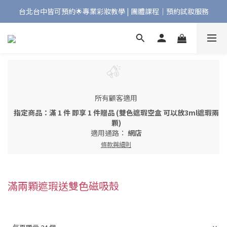
台北台中皆可預約🌟專業彩妝教學 | 團體課程｜預約試妝服務
Bonjour!歡迎來到Maqpro | 全店2000免運🇫🇷
Bonjour!歡迎來到Maqpro | 全店2000免運🇫🇷
所有顧客適用
指定商品：滿 1 件 即享 1 件贈品 (雙色遮瑕空盒 可以放3ml遮瑕兩
顆)
適用通路：
網店
條款與細則
滿兩顆遮瑕送雙色磁吸殼