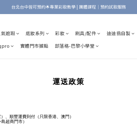
台北台中皆可預約🌟專業彩妝教學 | 團體課程｜預約試妝服務
Bonjour!歡迎來到Maqpro | 全店2000免運🇫🇷
Bonjour!歡迎來到Maqpro | 全店2000免運🇫🇷
人氣遮瑕
底妝系列
彩妝
刷具/配件
迪迪翁自製
pro
實體門市據點
部落格-巴黎小學堂
運送政策
家）、順豐運費到付（只限香港、澳門）
外島超商門市）