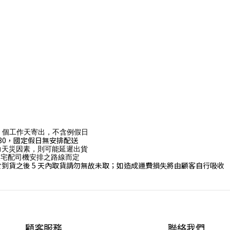
個工作天寄出，不含例假日
17:30，國定假日無安排配送
力天災因素，則可能延遲出貨
照宅配司機安排之路線而定
於到貨之後
5
天內取貨請勿無故未取；如造成運費損失將由顧客自行吸收
顧客服務
聯絡我們