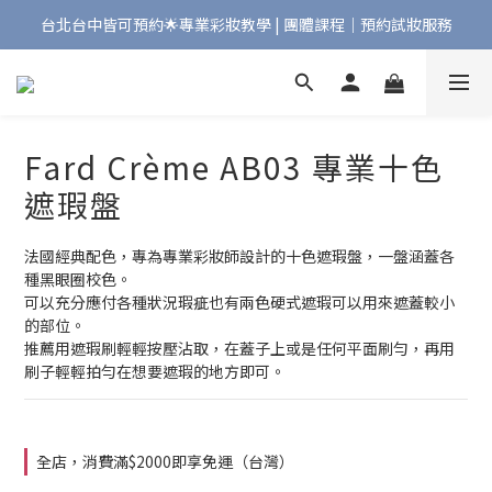
台北台中皆可預約🌟專業彩妝教學 | 團體課程｜預約試妝服務
Bonjour!歡迎來到Maqpro | 全店2000免運🇫🇷
Bonjour!歡迎來到Maqpro | 全店2000免運🇫🇷
Fard Crème AB03 專業十色
遮瑕盤
法國經典配色，專為專業彩妝師設計的十色遮瑕盤，一盤涵蓋各
種黑眼圈校色。
可以充分應付各種狀況瑕疵也有兩色硬式遮瑕可以用來遮蓋較小
的部位。
推薦用遮瑕刷輕輕按壓沾取，在蓋子上或是任何平面刷勻，再用
刷子輕輕拍勻在想要遮瑕的地方即可。
全店，消費滿$2000即享免運（台灣）