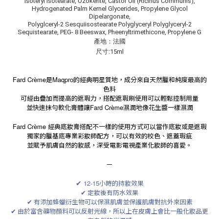
Isoteryl Isotearate, Ozokerite, Castor Oil (Ricinus Communis),
Hydrogenated Palm Kernel Glycerides, Propylene Glycol
Dipelargonate,
Polyglceryl-2 Sesquiisostearate Polyglyceryl Polyglyceryl-2
Sequistearate, PEG- 8 Beeswax, Pheenyltrimethicone, Propylene G
產地：法國
尺寸:15ml
Fard Crème
是
Maqpro
的經典明星質地，成分來自天然臘和純度最高的
色料
可經由疊加而提高的遮瑕力，搭配遮瑕刷使用可以輕鬆控制用量
並快速抹勻軟化膏體讓
Fard Crème
濕潤地像花生醬一樣濕潤
Fard Crème
經典底妝膏搭配不一樣的使用方式可以當作底妝或是遮瑕
獨家的臘基底專業彩妝師配方，可以有效的校色、遮蓋瑕疵
並賦予肌膚自然的妝感，深受電影電視產業化妝師的喜愛。
—
✔
12-15
小時的持妝效果
✔ 定妝後有防水效果
✔ 有添加蜂蠟衍生物可以保濕肌膚並保護肌膚對抗外來因素
✔ 由於富含礦物顏料可以反射光線，所以上在皮膚上會比一般化妝品更