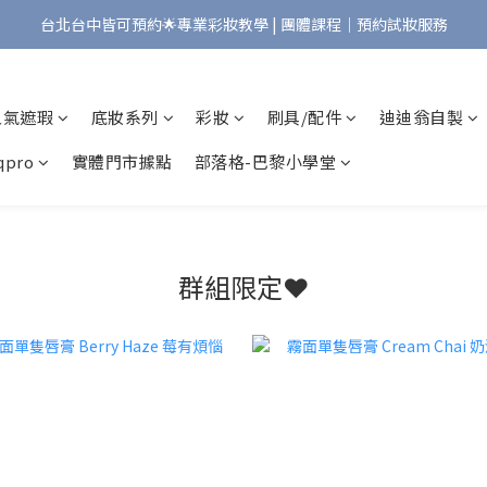
台北台中皆可預約🌟專業彩妝教學 | 團體課程｜預約試妝服務
Bonjour!歡迎來到Maqpro | 全店2000免運🇫🇷
Bonjour!歡迎來到Maqpro | 全店2000免運🇫🇷
人氣遮瑕
底妝系列
彩妝
刷具/配件
迪迪翁自製
pro
實體門市據點
部落格-巴黎小學堂
群組限定❤️