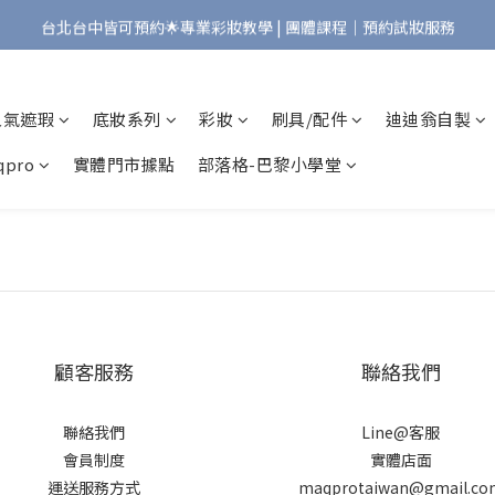
台北台中皆可預約🌟專業彩妝教學 | 團體課程｜預約試妝服務
Bonjour!歡迎來到Maqpro | 全店2000免運🇫🇷
Bonjour!歡迎來到Maqpro | 全店2000免運🇫🇷
人氣遮瑕
底妝系列
彩妝
刷具/配件
迪迪翁自製
pro
實體門市據點
部落格-巴黎小學堂
顧客服務
聯絡我們
聯絡我們
Line@客服
會員制度
實體店面
運送服務方式
maqprotaiwan@gmail.co