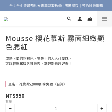
台北台中皆可預約🌟專業彩妝教學 | 團體課程｜預約試妝服務
Bonjour!歡迎來到Maqpro | 全店2000免運🇫🇷
Bonjour!歡迎來到Maqpro | 全店2000免運🇫🇷
Mousse 櫻花慕斯 霧面細緻顯
色腮紅
成熟可愛的粉裸色，零失手的大人可愛感。
可以輕鬆駕馭各種妝容，當眼影也超好看！
全店，消費滿$2000即享免運（台灣）
NT$950
數量