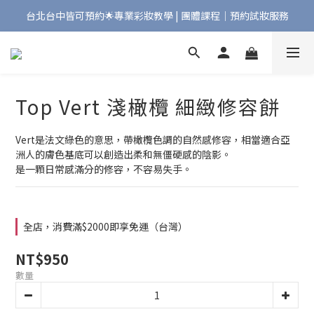
台北台中皆可預約🌟專業彩妝教學 | 團體課程｜預約試妝服務
Bonjour!歡迎來到Maqpro | 全店2000免運🇫🇷
Bonjour!歡迎來到Maqpro | 全店2000免運🇫🇷
Top Vert 淺橄欖 細緻修容餅
Vert是法文綠色的意思，帶橄欖色調的自然感修容，相當適合亞
洲人的膚色基底可以創造出柔和無僵硬感的陰影。
是一顆日常感滿分的修容，不容易失手。
全店，消費滿$2000即享免運（台灣）
NT$950
數量