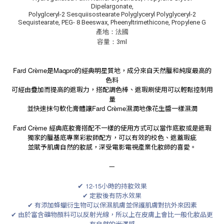
Dipelargonate,
Polyglceryl-2 Sesquiisostearate Polyglyceryl Polyglyceryl-2
Sequistearate, PEG- 8 Beeswax, Pheenyltrimethicone, Propylene G
產地：法國
容量：3ml
Fard Crème
是
Maqpro
的經典明星質地，成分來自天然臘和純度最高的
色料
可經由疊加而提高的遮瑕力，搭配調色棒、遮瑕刷使用可以輕鬆控制用
量
並快速抹勻軟化膏體讓
Fard Crème
濕潤地像花生醬一樣濕潤
Fard Crème
經典底妝膏搭配不一樣的使用方式可以當作底妝或是遮瑕
獨家的臘基底專業彩妝師配方，可以有效的校色、遮蓋瑕疵
並賦予肌膚自然的妝感，深受電影電視產業化妝師的喜愛。
—
✔
12-15
小時的持妝效果
✔ 定妝後有防水效果
✔ 有添加蜂蠟衍生物可以保濕肌膚並保護肌膚對抗外來因素
✔ 由於富含礦物顏料可以反射光線，所以上在皮膚上會比一般化妝品更
有自然的光澤感