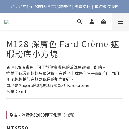
台北台中皆可預約🌟專業彩妝教學 | 團體課程｜預約試妝服務
Bonjour!歡迎來到Maqpro | 全店2000免運🇫🇷
Bonjour!歡迎來到Maqpro | 全店2000免運🇫🇷
M128 深膚色 Fard Crème 遮
瑕粉底小方塊
★ M128深膚色－可用於健康膚色的暗沈黑眼圈、斑點。
推薦用遮瑕刷輕輕按壓沾取，在蓋子上或是任何平面刷勻，再用
刷子輕輕拍勻在想要遮瑕的地方即可。
質地是Maqoro的經典遮瑕膏質地-Fard Crème。
容量：3ml
全店，消費滿$2000即享免運（台灣）
NT$550