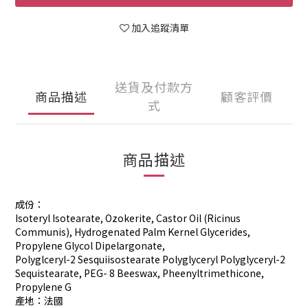
加入追蹤清單
送貨及付款方
商品描述
顧客評價
式
商品描述
成份：
Isoteryl Isotearate, Ozokerite, Castor Oil (Ricinus
Communis), Hydrogenated Palm Kernel Glycerides,
Propylene Glycol Dipelargonate,
Polyglceryl-2 Sesquiisostearate Polyglyceryl Polyglyceryl-2
Sequistearate, PEG- 8 Beeswax, Pheenyltrimethicone,
Propylene G
產地：法國