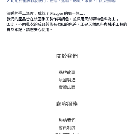
✔ 可用於全臉彩妝使用：粉底、遮瑕、腮紅、眼影、口紅跟修容
溫暖的手工溫度，成就了 Maqpro 的獨一無二。
我們的產品皆在法國手工製作與調色，並採用天然礦物色料為主；
因此，不同批次的成品若帶有微細的色差，正是天然原料與純手工藝的
自然印記，請您安心使用。
關於我們
品牌故事
法國製造
實體店面
顧客服務
聯絡我們
會員制度