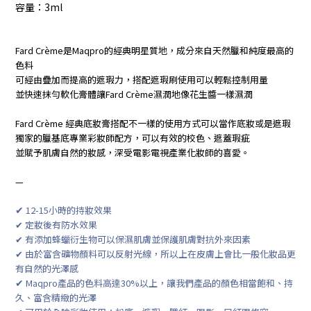
容量：3ml
Fard Crème
是
Maqpro
的經典明星質地，成分來自天然臘和純度最高的
色料
可經由疊加而提高的遮瑕力，搭配遮瑕刷使用可以輕鬆控制用量
並快速抹勻軟化膏體讓
Fard Crème
濕潤地像花生醬一樣濕潤
Fard Crème
經典底妝膏搭配不一樣的使用方式可以當作底妝或是遮瑕
獨家的臘基底專業彩妝師配方，可以有效的校色、遮蓋瑕疵
並賦予肌膚自然的妝感，深受電影電視產業化妝師的喜愛。
—
✔
12-15
小時的持妝效果
✔ 定妝後有防水效果
✔ 有添加蜂蠟衍生物可以保濕肌膚並保護肌膚對抗外來因素
✔ 由於富含礦物顏料可以反射光線，所以上在皮膚上會比一般化妝品更
有自然的光澤感
✔
Maqpro
產品的色料高達
30%
以上，讓我們產品的顏色相當飽和、持
久、富含精緻的光澤