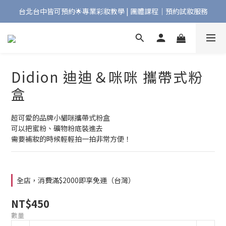
台北台中皆可預約🌟專業彩妝教學 | 團體課程｜預約試妝服務
Bonjour!歡迎來到Maqpro | 全店2000免運🇫🇷
Bonjour!歡迎來到Maqpro | 全店2000免運🇫🇷
Didion 迪迪＆咪咪 攜帶式粉
盒
超可愛的品牌小貓咪攜帶式粉盒
可以把蜜粉、礦物粉底裝進去
需要補妝的時候輕輕拍一拍非常方便！
全店，消費滿$2000即享免運（台灣）
NT$450
數量