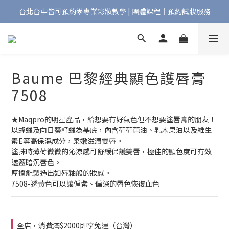
台北台中皆可預約🌟專業彩妝教學 | 團體課程｜預約試妝服務
Bonjour!歡迎來到Maqpro | 全店2000免運🇫🇷
Bonjour!歡迎來到Maqpro | 全店2000免運🇫🇷
Baume 巴黎經典顯色護唇膏
7508
★Maqpro的明星產品，給想要有好氣色但不想要塗唇膏的朋友！
以蜂蠟及向日葵籽蠟為基底，內含荷荷芭油、乳木果油以及維生
素E等高保濕成分，柔嫩滋潤雙唇。
塗抹時薄荷微微的沁涼感可舒緩保護雙唇，極佳的顯色度可有效
遮蓋暗沉唇色。
厚擦能製造出如唇釉般的妝感。
7508-透黃色可以讓偏紫、偏深的唇色恢復血色
全店，消費滿$2000即享免運（台灣）