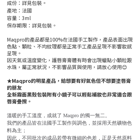
成份：詳見包裝。
產地：法國
容量：3ml
保存期限：詳見包裝。
Maqpro的產品都是100%在法國手工製作，產品表面出現
色點、顆粒、不均紋理都是正常手工產品呈現不影響妝感
呈現。
因天氣或溫度變化，護唇膏膏體有時會出現蠟點小顆粒跟
水珠，屬正常狀況，不影響品質與使用，請放心使用😊
★Maqpro的明星產品，給想要有好氣色但不想要塗唇膏
的朋友
全新霧面黑殼包裝附有小鏡子可以輕鬆補妝也非常適合跟
唇膏疊擦。
溫暖的手工溫度，成就了 Maqpro 的獨一無二。
我們的產品皆在法國手工製作與調色，並採用天然礦物色
料為主；
因此，不同批次的成品若帶有微細的色差，正是天然原料