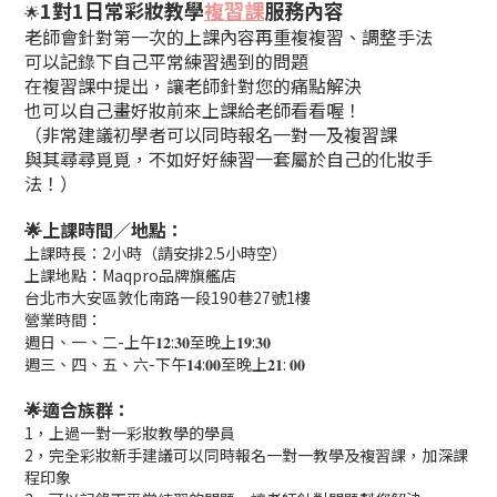
1對1日常
彩妝教學
複習課
服務內容
🌟
老師會針對第一次的上課內容再重複複習、調整手法
可以記錄下自己平常練習遇到的問題
在複習課中提出，讓老師針對您的痛點解決
也可以自己畫好妝前來上課給老師看看喔！
（非常建議初學者可以同時報名一對一及複習課
與其尋尋覓覓，不如好好練習一套屬於自己的化妝手
法！）
🌟上課時間／地點
：
上課時長：2小時（請安排2.5小時空）
上課地點：Maqpro品牌旗艦店
台北市大安區敦化南路一段190巷27號1樓
營業時間：
週日、一、二-上午𝟏𝟐:𝟑𝟎至晚上𝟏𝟗:𝟑𝟎
週三、四、五、六-下午𝟏𝟒:𝟎𝟎至晚上𝟐𝟏: 𝟎𝟎
🌟適合族群
：
1，上過一對一彩妝教學的學員
2，完全彩妝新手建議可以同時報名一對一教學及複習課，加深課
程印象