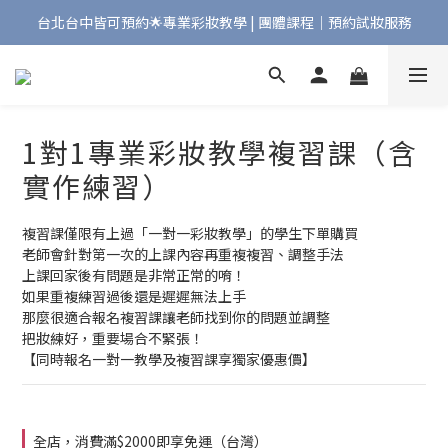
台北台中皆可預約🌟專業彩妝教學 | 團體課程｜預約試妝服務
Bonjour!歡迎來到Maqpro | 全店2000免運🇫🇷
Bonjour!歡迎來到Maqpro | 全店2000免運🇫🇷
1對1專業彩妝教學複習課（含
實作練習）
複習課僅限有上過「一對一彩妝教學」的學生下單購買
老師會針對第一次的上課內容再重複複習、調整手法
上課回家後有問題是非常正常的唷！
如果重複練習過後還是遲遲無法上手
那麼很適合報名複習課讓老師找到你的問題並調整
把妝練好，重要場合不緊張！
【同時報名一對一教學及複習課享獨家優惠價】
全店，消費滿$2000即享免運（台灣）