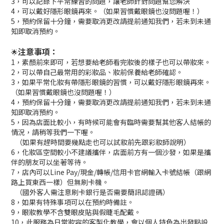
3，可以記錄下平常練習的問題，讓老師針對問題幫您解決
4，可以戴好隱形眼鏡再來。（如果習慣戴眼鏡也沒問題喔！）
5，預約保留十分鐘，需要取消更改請提前通知我們，若未到未通
知即取消預約。
注意事項：
🌟
1，素顏前來即可，若想要給老師看完妝後的樣子也可以帶妝來。
2，可以帶自己最常用的彩妝品、妝前保養給老師確認。
3，如果平常化妝有帶隱形眼鏡的習慣，可以戴好隱形眼鏡再來。
（如果習慣戴眼鏡也沒問題喔！）
4，預約保留十分鐘，需要取消更改請提前通知我們，若未到未通
知即取消預約。
5，因為店面比較小，有時候可能會有臨時需要幫其他客人結帳的
情況，請稍等我們一下喔。
（如果有趕時間要幾點走也可以試妝前先跟彩妝師說明）
6，化妝區空間較小不建議攜伴，店面前方有一個沙發，如果是攜
伴的朋友可以坐著等待。
7，店內可以Line Pay/現金/轉帳/信用卡官網輸入卡號結帳（跟網
路上買東西一樣）但無刷卡機。
（國外客人需注意刷卡銀行是否需要簡訊認證碼）
8，如果有特殊事項可以在預約時備註。
9，眼妝教學不含雙眼皮貼與假睫毛配戴。
10，此服務為日常妝容的客製化教學，會以個人特色為出發點設