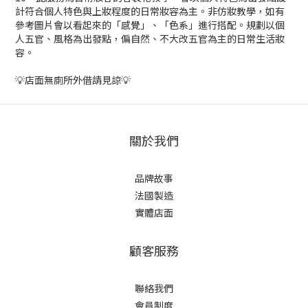
計符合個人特色與上妝程度的日常妝容為主。非仿妝教學，如有
參考圖片會以看起來的「感覺」、「色系」進行搭配。規劃以個
人五官、風格為出發點，偏自然、不大改五官為主的日常生活妝
容。
💡店面無廁所外借請見諒💡
關於我們
品牌故事
法國製造
實體店面
顧客服務
聯絡我們
會員制度