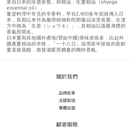
來自日本的珍貴香氛，和精油：生薑精油（shyoga
essential oil），
薑是料理中常見的辛香料，早在2,600多年前就傳入日
本，長期以來作為藥用植物和民間藥品深受喜愛。在漢
方中稱為「生姜（ショウキ）」，其精油以溫暖身體的
香氣而聞名。
日本薑和其他國外產地(譬如中國)香味差很多，比起外
國產薑精油的辛辣，「一十八日」採用當年採收的新鮮
薑直接蒸餾，散發溫暖黑糖薑的獨特香氣。
關於我們
品牌故事
法國製造
實體店面
顧客服務