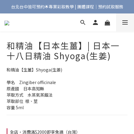
台北台中皆可預約🌟專業彩妝教學 | 團體課程｜預約試妝服務
Bonjour!歡迎來到Maqpro | 全店2000免運🇫🇷
Bonjour!歡迎來到Maqpro | 全店2000免運🇫🇷
和精油【日本生薑】| 日本一
十八日精油 Shyoga(生姜)
和精油【生薑】Shyoga(生姜)
學名　Zingiber officinale
原產國　日本高知縣
萃取方式　水蒸氣蒸餾法
萃取部位  根、莖
容量 5ml
全店，消費滿$2000即享免運（台灣）