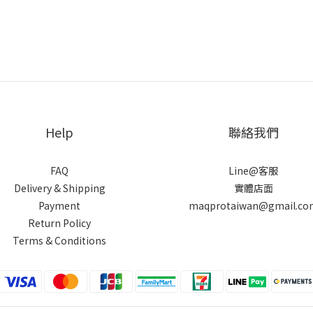
Help
聯絡我們
FAQ
Line@客服
Delivery & Shipping
實體店面
Payment
maqprotaiwan@gmail.co
Return Policy
Terms & Conditions