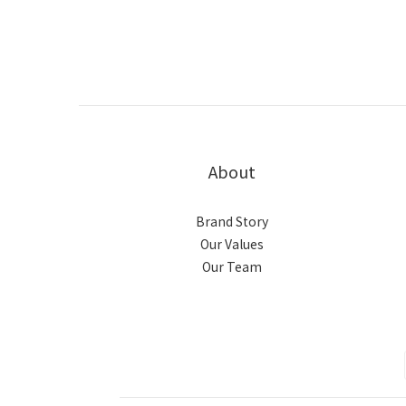
About
Brand Story
Our Values
Our Team