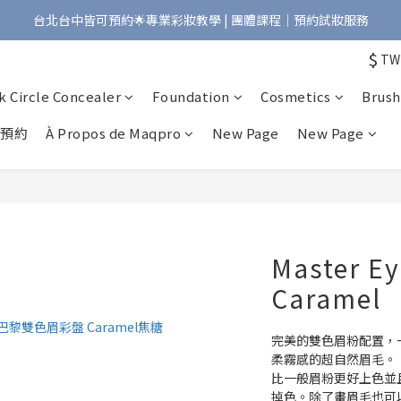
台北台中皆可預約🌟專業彩妝教學 | 團體課程｜預約試妝服務
Bonjour!歡迎來到Maqpro | 全店2000免運🇫🇷
$
TW
Bonjour!歡迎來到Maqpro | 全店2000免運🇫🇷
k Circle Concealer
Foundation
Cosmetics
Brush
妝預約
À Propos de Maqpro
New Page
New Page
Master Ey
Caramel
完美的雙色眉粉配置，
柔霧感的超自然眉毛。
比一般眉粉更好上色並
掉色。除了畫眉毛也可