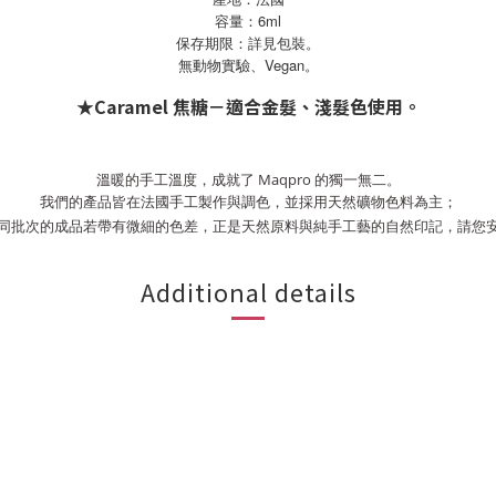
容量：6ml
保存期限：詳見包裝。
Vegan
無動物實驗、
。
★Caramel 焦糖－適合金髮、淺髮色使用。
溫暖的手工溫度，成就了 Maqpro 的獨一無二。
我們的產品皆在法國手工製作與調色，並採用天然礦物色料為主；
同批次的成品若帶有微細的色差，正是天然原料與純手工藝的自然印記，請您
Additional details