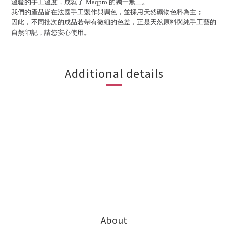
溫暖的手工溫度，成就了 Maqpro 的獨一無二。
我們的產品皆在法國手工製作與調色，並採用天然礦物色料為主；
因此，不同批次的成品若帶有微細的色差，正是天然原料與純手工藝的
自然印記，請您安心使用。
Additional details
About