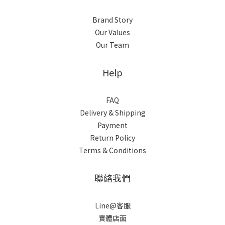
Brand Story
Our Values
Our Team
Help
FAQ
Delivery & Shipping
Payment
Return Policy
Terms & Conditions
聯絡我們
Line@客服
實體店面