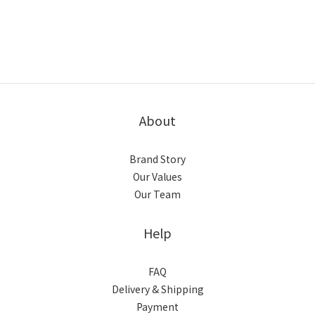
About
Brand Story
Our Values
Our Team
Help
FAQ
Delivery & Shipping
Payment