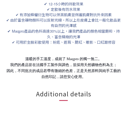
✔
12-15
小時的持妝效果
✔ 定妝後有防水效果
✔ 有添加蜂蠟衍生物可以保濕肌膚並保護肌膚對抗外來因素
✔ 由於富含礦物顏料可以反射光線，所以上在皮膚上會比一般化妝品更
有自然的光澤感
✔
Maqpro
產品的色料高達
30%
以上，讓我們產品的顏色相當飽和、持
久、富含精緻的光澤
✔ 可用於全臉彩妝使用：粉底、遮瑕、腮紅、眼影、口紅跟修容
溫暖的手工溫度，成就了 Maqpro 的獨一無二。
我們的產品皆在法國手工製作與調色，並採用天然礦物色料為主；
因此，不同批次的成品若帶有微細的色差，正是天然原料與純手工藝的
自然印記，請您安心使用。
Additional details