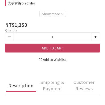
大手拿鏡 on order
Show more
NT$1,250
Quantity
ADD TO CART
Add to Wishlist
Shipping &
Customer
Description
Payment
Reviews