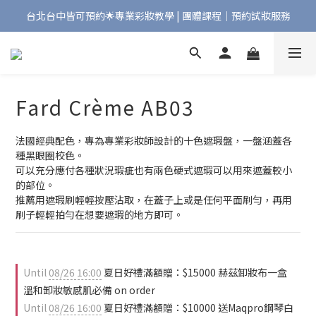
台北台中皆可預約🌟專業彩妝教學 | 團體課程｜預約試妝服務
Bonjour!歡迎來到Maqpro | 全店2000免運🇫🇷
Bonjour!歡迎來到Maqpro | 全店2000免運🇫🇷
Fard Crème AB03
法國經典配色，專為專業彩妝師設計的十色遮瑕盤，一盤涵蓋各
種黑眼圈校色。
可以充分應付各種狀況瑕疵也有兩色硬式遮瑕可以用來遮蓋較小
的部位。
推薦用遮瑕刷輕輕按壓沾取，在蓋子上或是任何平面刷勻，再用
刷子輕輕拍勻在想要遮瑕的地方即可。
Until
08/26 16:00
夏日好禮滿額贈：$15000 赫茲卸妝布一盒
溫和卸妝敏感肌必備 on order
Until
08/26 16:00
夏日好禮滿額贈：$10000 送Maqpro鋼琴白