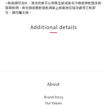
⭐刷具請勿泡水，清洗完後可以用衛生紙或是毛巾徹底擦乾整支刷
管跟刷柄，刷毛徹底壓乾吸乾再套上刷套放在陰涼處等它乾即
可，請勿曬太陽。
Additional details
About
Brand Story
Our Values