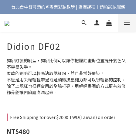
台北台中皆可預約🌟專業彩妝教學 | 團體課程｜預約試妝服務
Bonjour!歡迎來到Maqpro | 全店2000免運🇫🇷
Bonjour!歡迎來到Maqpro | 全店2000免運🇫🇷
Didion DF02
獨家訂製的刷型，獨家比例可以讓你把腮紅畫對位置提升氣色又
不容易失手。
柔軟的刷毛可以輕易沾取腮紅粉，並且非常好暈染。
不管是用尖端輕輕帶過或是稍微按壓施力都可以很輕鬆的控制。
除了上腮紅也很適合用於全臉打亮，用輕輕畫圈的方式更有效修
飾骨骼讓凹陷處澎潤起來。
Free Shipping for over $2000 TWD(Taiwan) on order
NT$480