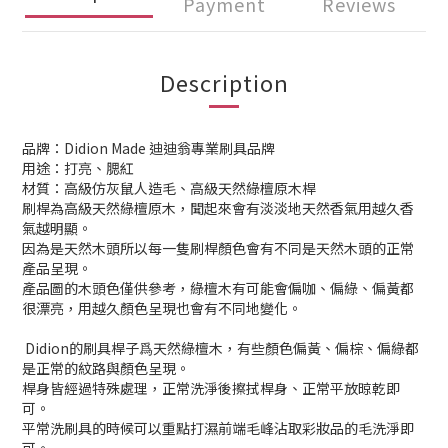
Payment
Reviews
Description
品牌：Didion Made 迪迪翁專業刷具品牌
用途：
打亮、腮紅
材質：
高級仿灰鼠人造毛
、高級天然綠檀原木桿
刷桿為高級天然綠檀原木，聞起來會有淡淡地天然香氣用越久香
氣越明顯。
因為是天然木頭所以每一隻刷桿顏色會有不同是天然木頭的正常
產品呈現。
產品圖的木頭色僅供參考，綠檀木有可能會偏咖、偏綠、偏黃都
很漂亮，用越久顏色呈現也會有不同地變化。
Didion的刷具桿子爲天然綠檀木，有些顏色偏黃、偏棕、偏綠都
是正常的紋路與顏色呈現。
桿身皆經過特殊處理，正常洗淨後擦拭桿身、正常平放晾乾即
可。
平常洗刷具的時候可以重點打濕前端毛峰沾取彩妝品的毛洗淨即