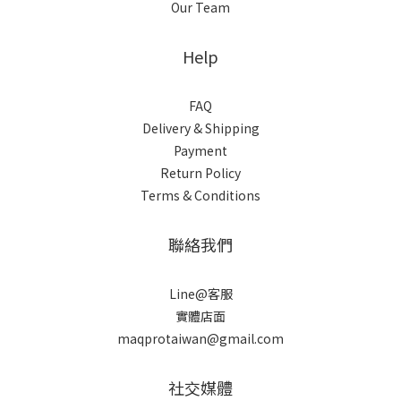
Our Team
Help
FAQ
Delivery & Shipping
Payment
Return Policy
Terms & Conditions
聯絡我們
Line@客服
實體店面
maqprotaiwan@gmail.com
社交媒體