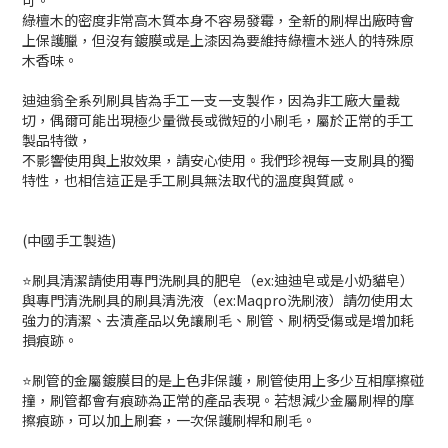
可。
綠檀木的密度非常高木質本身不容易發霉，全新的刷桿出廠時會
上保護臘，但沒有鍍膜或是上漆因為要維持綠檀木迷人的特殊原
木香味。
迪迪翁全系列刷具皆為手工一支一支製作，因為非工廠大量裁
切，偶爾可能出現極少量微長或微短的小刷毛，屬於正常的手工
製品特徵，
不影響使用與上妝效果，請安心使用。我們珍視每一支刷具的獨
特性，也相信這正是手工刷具無法取代的溫度與質感。
(中國手工製造)
⭐刷具清潔請使用專門洗刷具的肥皂（ex:迪迪皂或是小奶貓皂）
與專門清洗刷具的刷具清洗液（ex:Maqpro洗刷液）請勿使用太
強力的清潔、去漬產品以免讓刷毛、刷管、刷柄受傷或是增加耗
損痕跡。
⭐刷管的金屬鍍膜目的是上色非保護，刷管使用上多少互相摩擦碰
撞，刷管都會有痕跡為正常的產品表現。若想減少金屬刷桿的摩
擦痕跡，可以加上刷套，一次保護刷桿和刷毛。