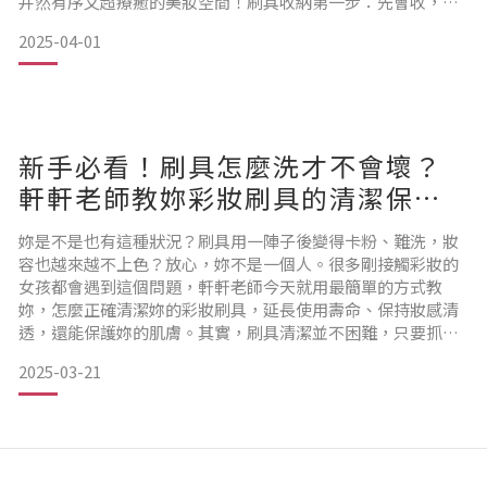
井然有序又超療癒的美妝空間！刷具收納第一步：先會收，才
能用得好別以為刷具收納只是「找個盒子放進去」這麼簡單，
2025-04-01
分類邏輯、動線安排都會直接影響妳上妝的順暢度。以下是最
常見又好用的分類方法：📌 刷具收納依刷具用途分類底妝類：
粉底刷、遮瑕刷等定妝類：蜜粉刷、腮紅刷眼妝類：眼影刷、
眼線刷、眉刷唇
新手必看！刷具怎麼洗才不會壞？
軒軒老師教妳彩妝刷具的清潔保養
技巧
妳是不是也有這種狀況？刷具用一陣子後變得卡粉、難洗，妝
容也越來越不上色？放心，妳不是一個人。很多剛接觸彩妝的
女孩都會遇到這個問題，軒軒老師今天就用最簡單的方式教
妳，怎麼正確清潔妳的彩妝刷具，延長使用壽命、保持妝感清
透，還能保護妳的肌膚。其實，刷具清潔並不困難，只要抓對
方法，從日常快速清潔到深層洗刷都能輕鬆搞定。這篇教學適
2025-03-21
合剛入門的妳，就像我們在上課時一樣，一步步帶妳做。如果
妳正在尋找專業刷具或清潔用品，這裡有軒軒老師推薦的專業
彩妝刷具，不只品質好，清潔保養起來也更安心。▲ 建議搭配
使用的專業刷具