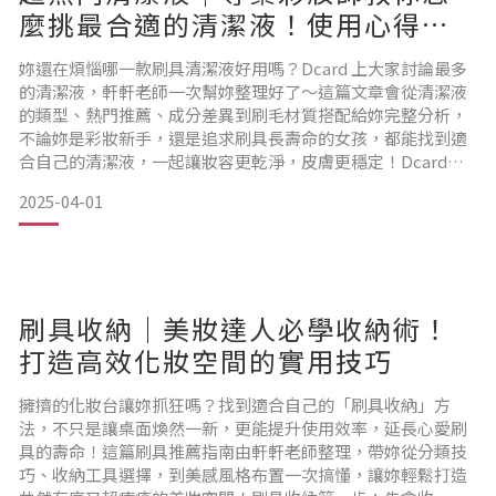
麼挑最合適的清潔液！使用心得評
比一次看
妳還在煩惱哪一款刷具清潔液好用嗎？Dcard 上大家討論最多
的清潔液，軒軒老師一次幫妳整理好了～這篇文章會從清潔液
的類型、熱門推薦、成分差異到刷毛材質搭配給妳完整分析，
不論妳是彩妝新手，還是追求刷具長壽命的女孩，都能找到適
合自己的清潔液，一起讓妝容更乾淨，皮膚更穩定！Dcard熱
搜推薦：清潔液類型與特色比較在選購之前，先來搞懂「刷具
2025-04-01
清潔液有哪些類型」。市面上常見的分為三大類，依照妳的使
用情境來選擇，才能事半功倍喔！速乾型清潔液：最適合每天
上妝、想快速清潔刷具的妳。這類產品大多含有酒精，噴在紙
巾上
刷具收納｜美妝達人必學收納術！
打造高效化妝空間的實用技巧
擁擠的化妝台讓妳抓狂嗎？找到適合自己的「刷具收納」方
法，不只是讓桌面煥然一新，更能提升使用效率，延長心愛刷
具的壽命！這篇刷具推薦指南由軒軒老師整理，帶妳從分類技
巧、收納工具選擇，到美感風格布置一次搞懂，讓妳輕鬆打造