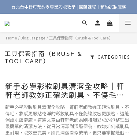
台北台中皆可預約🌟專業彩妝教學 | 團體課程｜預約試妝服務
Bonjour!歡迎來到Maqpro | 全店2000免運🇫🇷
Bonjour!歡迎來到Maqpro | 全店2000免運🇫🇷
Home
/
Blog list page
/
工具保養指南（Brush & Tool Care）
工具保養指南（BRUSH &
CATEGORIES
TOOL CARE）
新手必學彩妝刷具清潔全攻略｜軒
軒老師教妳正確洗刷具、不傷毛、
妝感更服貼
新手必學彩妝刷具清潔全攻略｜軒軒老師教妳正確洗刷具、不
傷毛、妝感更服貼乾淨的彩妝刷具不僅能讓妝容更服貼，還能
保護肌膚健康。這篇文章由軒軒老師為剛接觸彩妝的妳整理出
最簡單的清潔方法，從日常清潔到深層保養，教妳如何讓刷具
更耐用，妝效更完美。刷具清潔看似繁瑣，但只要掌握幾個步