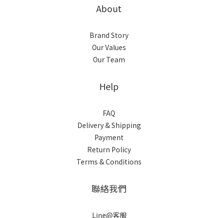
About
Brand Story
Our Values
Our Team
Help
FAQ
Delivery & Shipping
Payment
Return Policy
Terms & Conditions
聯絡我們
Line@客服