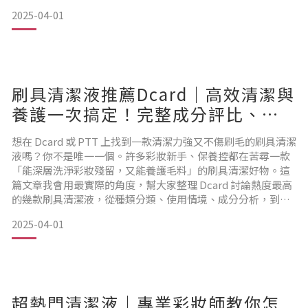
驟，就能輕鬆融入妳的日常美容習慣。認識刷具材質：不同刷
2025-04-01
毛，不同清潔方式妳可能會問：「所有的刷具都可以用同樣的
方式清潔嗎？」軒軒老師要告訴妳，答案是不行哦！刷毛分為
天然動物毛和人造毛，不同的材質需要不同的清潔方式。用錯
方法，不只刷具
刷具清潔液推薦Dcard｜高效清潔與
養護一次搞定！完整成分評比、使
用心得總整理
想在 Dcard 或 PTT 上找到一款清潔力強又不傷刷毛的刷具清潔
液嗎？你不是唯一一個。許多彩妝新手、保養控都在苦尋一款
「能深層洗淨彩妝殘留，又能養護毛料」的刷具清潔好物。這
篇文章我會用最實際的角度，幫大家整理 Dcard 討論熱度最高
的幾款刷具清潔液，從種類分類、使用情境、成分分析，到實
測評價，還有怎麼選適合自己刷毛材質的建議——全部一次給
2025-04-01
你！Dcard熱議話題！刷具清潔液哪款最值得買？打造乾淨服
貼妝感，不能少的就是一把乾淨的刷具。你妝化得再美，刷具
髒了、不乾淨，還是會影響妝效、甚至引發肌膚
超熱門清潔液｜專業彩妝師教你怎